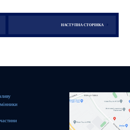
НАСТУПНА СТОРІНКА
зливу
мінники
 частини