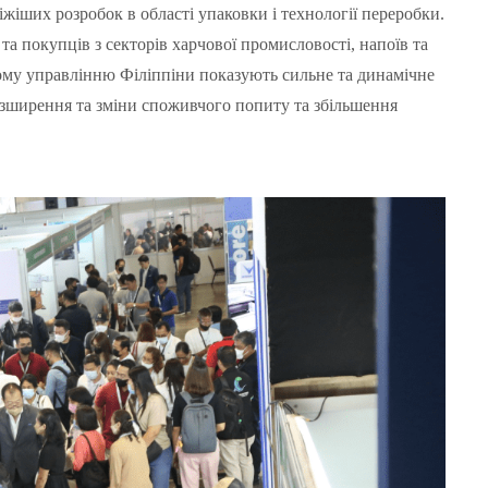
іжіших розробок в області упаковки і технології переробки.
а покупців з секторів харчової промисловості, напоїв та
му управлінню Філіппіни показують сильне та динамічне
 розширення та зміни споживчого попиту та збільшення