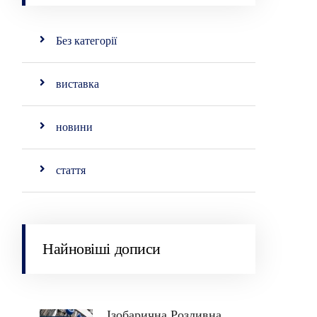
Без категорії
виставка
новини
стаття
Найновіші дописи
Ізобарична Розливна