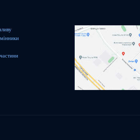
зливу
мінники
 частини