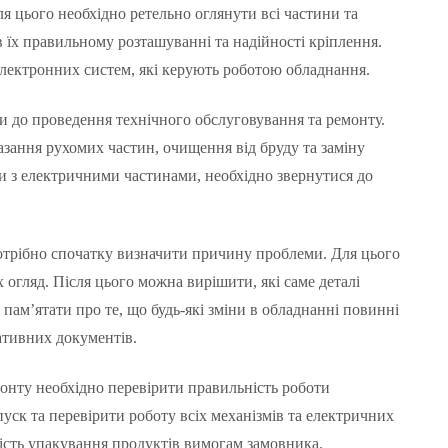
я цього необхідно ретельно оглянути всі частини та
 їх правильному розташуванні та надійності кріплення.
електронних систем, які керують роботою обладнання.
и до проведення технічного обслуговування та ремонту.
азання рухомих частин, очищення від бруду та заміну
и з електричними частинами, необхідно звернутися до
отрібно спочатку визначити причину проблеми. Для цього
огляд. Після цього можна вирішити, які саме деталі
пам’ятати про те, що будь-які зміни в обладнанні повинні
ативних документів.
онту необхідно перевірити правильність роботи
уск та перевірити роботу всіх механізмів та електричних
кість упакування продуктів вимогам замовника.