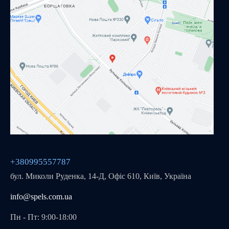
+380995557787
бул. Миколи Руденка, 14-Д, Офіс 610, Київ, Україна
info@spels.com.ua
Пн - Пт: 9:00-18:00