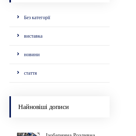
Без категорії
виставка
новини
стаття
Найновіші дописи
Ізобарична Розливна