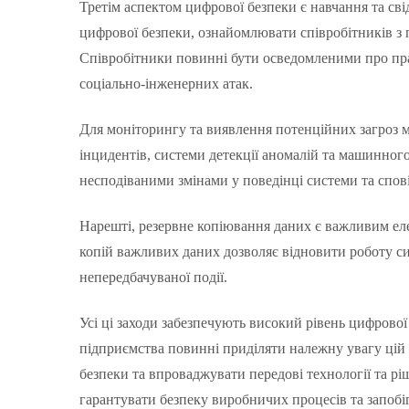
Третім аспектом цифрової безпеки є навчання та св
цифрової безпеки, ознайомлювати співробітників з 
Співробітники повинні бути осведомленими про пр
соціально-інженерних атак.
Для моніторингу та виявлення потенційних загроз 
інцидентів, системи детекції аномалій та машинного
несподіваними змінами у поведінці системи та спов
Нарешті, резервне копіювання даних є важливим ел
копій важливих даних дозволяє відновити роботу си
непередбачуваної події.
Усі ці заходи забезпечують високий рівень цифрово
підприємства повинні приділяти належну увагу цій 
безпеки та впроваджувати передові технології та рі
гарантувати безпеку виробничих процесів та запобі