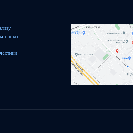
зливу
мінники
 частини