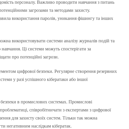
ідомість персоналу. Важливо проводити навчання з питань
потенційними загрозами та методами захисту.
авила використання паролів, уникання фішингу та інших
можна використовувати системи аналізу журналів подій та
 навчання. Ці системи можуть спостерігати за
іщати про потенційні загрози.
ементом цифрової безпеки. Регулярне створення резервних
стеми у разі успішного кібератаки або іншої
ї безпеки в промислових системах. Промислові
проблематиці, співробітничати з експертами з цифрової
шення для захисту своїх систем. Тільки так можна
гти негативним наслідкам кібератак.